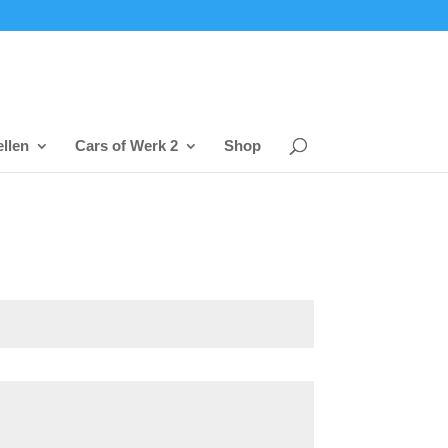
llen
Cars of Werk 2
Shop