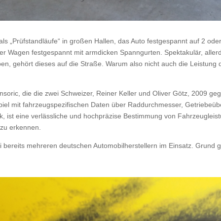
s „Prüfstandläufe“ in großen Hallen, das Auto festgespannt auf 2 ode
r Wagen festgespannt mit armdicken Spanngurten. Spektakulär, allerdin
, gehört dieses auf die Straße. Warum also nicht auch die Leistung 
nsoric, die die zwei Schweizer, Reiner Keller und Oliver Götz, 2009 g
l mit fahrzeugspezifischen Daten über Raddurchmesser, Getriebeüb
ist eine verlässliche und hochpräzise Bestimmung von Fahrzeugleistu
l zu erkennen.
bereits mehreren deutschen Automobilherstellern im Einsatz. Grund ge