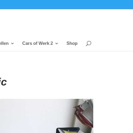
llen
Cars of Werk 2
Shop
ic