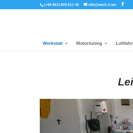
(+49 861) 909 611 45
info@werk-2.net
Werkstatt
Motortuning
Luftfah
Le