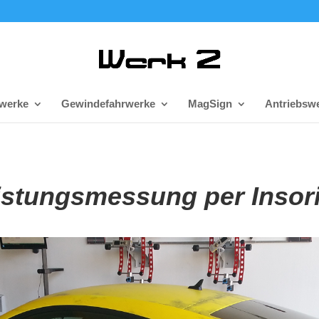
rwerke
Gewindefahrwerke
MagSign
Antriebswe
istungsmessung per Insor