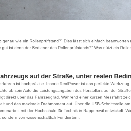
o genau wie ein Rollenprüfstand?“ Dies lässt sich einfach beantworten 
gut ist denn der Bediener des Rollenprüfstands?“ Was nützt ein Rolle
 Fahrzeugs auf der Straße, unter realen Bed
rfahren ist hochpräzise. Insoric RealPower ist das perfekte Werkze
hte ob sein Auto die Leistungsangaben des Herstellers auf der Straße 
olgt direkt über das Fahrzeugrad. Während einer kurzen Messfahrt ze
gkeit und das maximale Drehmoment auf. Über die USB-Schnittstelle am
menarbeit mit der Hochschule für Technik in Rapperswil entwickelt. Wir
, sondern von wissenschaftlich Fundiertem.